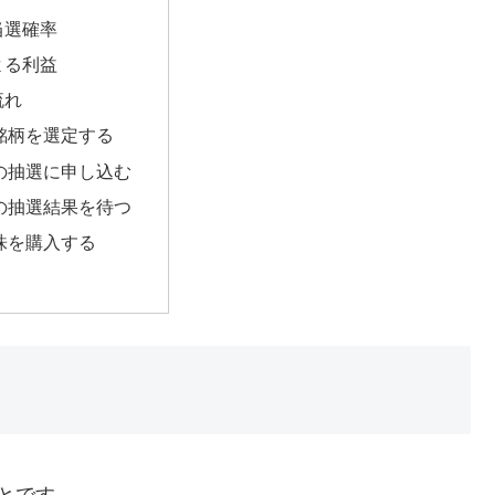
当選確率
よる利益
流れ
O銘柄を選定する
Oの抽選に申し込む
Oの抽選結果を待つ
O株を購入する
)のことです。