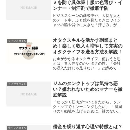
話でいうと、土日など...
ミを防ぐ具体策｜服の色選び・イ
ンナー・制汗剤で徹底予防
ビジネスシーンの商談中や、大切な人と
のデート中、ふと鏡を見たときにワイシ
ャツの脇や背中に大きな「汗じみ」が広
がっていて、ひどく落ち込んだ経験はあ
りませんか？男性にとって、衣服に染み
出した汗は「不衛生」「だらしない」と
オタクスキルを活かす副業まと
ライフスタイル
いうマイナスの印象を相手...
め！楽しく収入も増やして充実の
オタクライフを送る方法を解説！
お金がかかるオタクライフ。使おうと思
えば、青天井なのがオタクの性。「会社
の収入だけじゃ足りない...」と諦めてい
ませんか？副業も解禁され、スキルを活
かしたお金の得方が活発な現代。自分の
オタクスキルを生かして、お金を稼ぐこ
ジムのタンクトップは気持ち悪
ライフスタイル
ともできるんです！今...
い？嫌われないためのマナーを徹
底解説
「せっかく筋肉がついてきたから、タン
クトップでトレーニングしたい」 「肩周
りの可動域を広げるために、袖のないウ
ェアを着たい」そう思いつつも、ネット
上の**「ジム タンクトップ 気持ち悪い」
**という検索候補を見て、着用を躊躇し
借金を繰り返す心理や特徴とは？
ライフスタイル
ている方は多い...