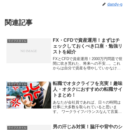
dandy-g
関連記事
FX・CFDで資産運用！まずはチ
ライフスタイル
ェックしておくべき口座・勉強リ
ストを紹介
FXとCFDで資産運用！2000万円問題で世
間に吹き荒れた、将来への不安...。これ
からは自分で資産を増やしていかなけれ
ば行けない時代。今回は、FX・CFDで資
産を増やすときに登録しておきたいおす
すめ口座やツールを紹介します！まずは
転職でオタクライフを充実！趣味
ライフスタイル
口座を開...
人・オタクにおすすめの転職サイ
トまとめ！
あなたが会社員であれば、日々の時間は
仕事に大多数を取られていると思いま
す。 ワークライフバランスなんて言葉が
ありますが、しっかり管理できています
か？ ちゃんと趣味の時間は取れています
か？ 十分な給料はありますか？お休みの
男の汗じみ対策！脇汗や背中のシ
ライフスタイル