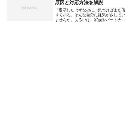
原因と対応方法を解説
「返済したはずなのに、気づけばまた借
りている」そんな自分に嫌気がさしてい
ませんか。あるいは、家族やパートナー
が借金を繰り返す姿に、どう向き合えば
よいのか途方に暮れている方もいるかも
しれません。借金の繰り返しは「意志が
弱いから」で片づけられる...