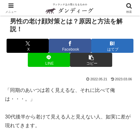
メニュー
検索
男性の老け顔対策とは？原因と方法を解
説！
X
Facebook
はてブ
LINE
コピー
2022.05.21
2023.03.06
「同期のあいつは若く見えるな、それに比べて俺
は・・・。」
30代後半から老けて見える人と見えない人、如実に差が
現れてきます。